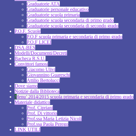
Graduatorie ATA
Graduatorie personale educativo
Graduatorie scuola primaria
Graduatorie scuola secondaria di primo grado
Graduatorie scuola secondaria di secondo grado
P.O.F. Scuole
P.O.F scuola primaria e secondaria di primo grado
P.O.F LICEI
DSA-BES
Modelli/Documenti/Decreti
Bacheca R.S.U.
Convittori famosi
Giacomo Ulivi
Giovannino Guareschi
Attilio Bertolucci
Dove siamo
Notizie dalla Biblioteca
Menu’ 2014/2015 scuola primaria e secondaria di primo grado
Materiale didattico
Prof. Cipriani
Prof. Di vittorio
Prof.ssa Maria Letizia Nicoli
Prof.ssa Paola Perego
LINK UTILI