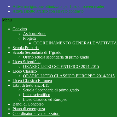
Attiva navigazione ottimizzata per l'uso di screen reader
Attiva aspetto grafico con elevato contrasto
Menu
Convitto
Assicurazione
Progetti
COORDINAMENTO GENERALE “ATTIVITA’
Scuola Primaria
Scuola Secondaria di 1°grado
Orario scuola secondaria di primo grado
Liceo Scientifico
ORARIO LICEO SCIENTIFICO 2014-2015
Liceo Classico
ORARIO LICEO CLASSICO EUROPEO 2014-2015
Liceo Classico Europeo
Libri di testo a.s.14.15
Scuola Secondaria di primo grado
Liceo scientifico
Liceo Classico ed Europeo
Bandi di Concorso
Piano di emergenza
Coordinatori e verbalizzatori