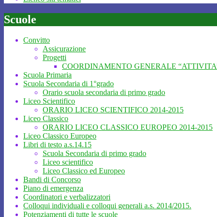
Scuole
Convitto
Assicurazione
Progetti
COORDINAMENTO GENERALE “ATTIVITA’
Scuola Primaria
Scuola Secondaria di 1°grado
Orario scuola secondaria di primo grado
Liceo Scientifico
ORARIO LICEO SCIENTIFICO 2014-2015
Liceo Classico
ORARIO LICEO CLASSICO EUROPEO 2014-2015
Liceo Classico Europeo
Libri di testo a.s.14.15
Scuola Secondaria di primo grado
Liceo scientifico
Liceo Classico ed Europeo
Bandi di Concorso
Piano di emergenza
Coordinatori e verbalizzatori
Colloqui individuali e colloqui generali a.s. 2014/2015.
Potenziamenti di tutte le scuole