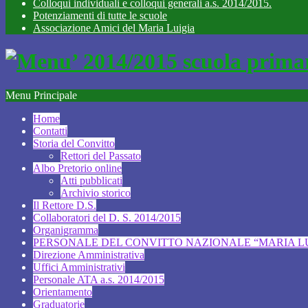
Colloqui individuali e colloqui generali a.s. 2014/2015.
Potenziamenti di tutte le scuole
Associazione Amici del Maria Luigia
Menu Principale
Home
Contatti
Storia del Convitto
Rettori del Passato
Albo Pretorio online
Atti pubblicati
Archivio storico
Il Rettore D.S.
Collaboratori del D. S. 2014/2015
Organigramma
PERSONALE DEL CONVITTO NAZIONALE “MARIA LUI
Direzione Amministrativa
Uffici Amministrativi
Personale ATA a.s. 2014/2015
Orientamento
Graduatorie