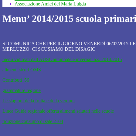
Associazione Amici del Maria Luigia
Menu’ 2014/2015 scuola primari
SI COMUNICA CHE PER IL GIORNO VENERDÌ 06/02/2015 
MERLUZZO. CI SCUSIAMO DEL DISAGIO
menu vidimati dall AUSL autunnale e invernali a.s. 2014.2015
alimenti sicuri OMS
Contributi_56
grammature regione
Le stagioni della frutta e della verdura
Linea Guida regionale offerta alimenti salutari nelle scuole
riduzione consumo di sale 2104