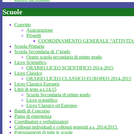
Scuole
Convitto
Assicurazione
Progetti
COORDINAMENTO GENERALE “ATTIVITA’
Scuola Primaria
Scuola Secondaria di 1°grado
Orario scuola secondaria di primo grado
Liceo Scientifico
ORARIO LICEO SCIENTIFICO 2014-2015
Liceo Classico
ORARIO LICEO CLASSICO EUROPEO 2014-2015
Liceo Classico Europeo
Libri di testo a.s.14.15
Scuola Secondaria di primo grado
Liceo scientifico
Liceo Classico ed Europeo
Bandi di Concorso
Piano di emergenza
Coordinatori e verbalizzatori
Colloqui individuali e colloqui generali a.s. 2014/2015.
Potenziamenti di tutte le scuole