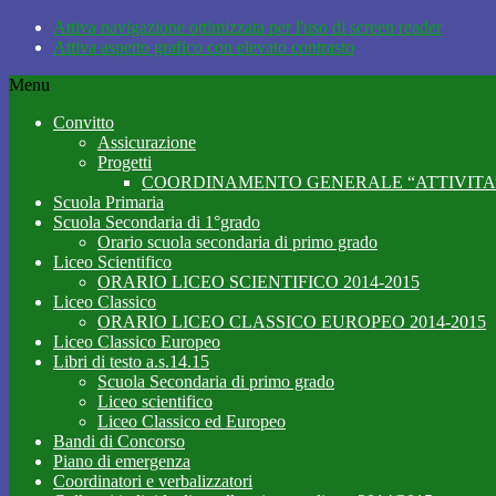
Attiva navigazione ottimizzata per l'uso di screen reader
Attiva aspetto grafico con elevato contrasto
Menu
Convitto
Assicurazione
Progetti
COORDINAMENTO GENERALE “ATTIVITA’
Scuola Primaria
Scuola Secondaria di 1°grado
Orario scuola secondaria di primo grado
Liceo Scientifico
ORARIO LICEO SCIENTIFICO 2014-2015
Liceo Classico
ORARIO LICEO CLASSICO EUROPEO 2014-2015
Liceo Classico Europeo
Libri di testo a.s.14.15
Scuola Secondaria di primo grado
Liceo scientifico
Liceo Classico ed Europeo
Bandi di Concorso
Piano di emergenza
Coordinatori e verbalizzatori