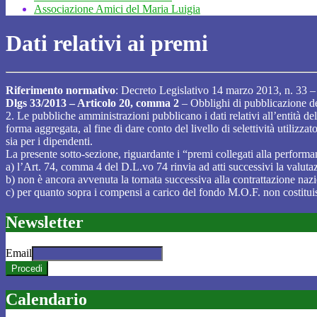
Associazione Amici del Maria Luigia
Dati relativi ai premi
Riferimento normativo
: Decreto Legislativo 14 marzo 2013, n. 33 – 
Dlgs 33/2013 – Articolo 20, comma 2
– Obblighi di pubblicazione dei
2. Le pubbliche amministrazioni pubblicano i dati relativi all’entità de
forma aggregata, al fine di dare conto del livello di selettività utilizzat
sia per i dipendenti.
La presente sotto-sezione, riguardante i “premi collegati alla perfor
a) l’Art. 74, comma 4 del D.L.vo 74 rinvia ad atti successivi la valuta
b) non è ancora avvenuta la tornata successiva alla contrattazione naz
c) per quanto sopra i compensi a carico del fondo M.O.F. non costitui
Newsletter
Email
Calendario