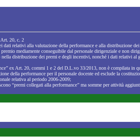
Art. 20, c. 2
 dati relativi alla valutazione della performance e alla distribuzione de
l premio mediamente conseguibile dal personale dirigenziale e non dirigenz
o nella distribuzione dei premi e degli incentivi, nonché i dati relativi al 
mance” ex Art. 20, commi 1 e 2 del D.L.vo 33/2013, non è compilata in q
zione della performance per il personale docente ed esclude la costituzion
ionale relativa al periodo 2006-2009;
scono “premi collegati alla performance” ma somme per attività aggiunti