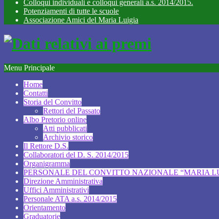
Colloqui individuali e colloqui generali a.s. 2014/2015.
Potenziamenti di tutte le scuole
Associazione Amici del Maria Luigia
Menu Principale
Home
Contatti
Storia del Convitto
Rettori del Passato
Albo Pretorio online
Atti pubblicati
Archivio storico
Il Rettore D.S.
Collaboratori del D. S. 2014/2015
Organigramma
PERSONALE DEL CONVITTO NAZIONALE “MARIA LUI
Direzione Amministrativa
Uffici Amministrativi
Personale ATA a.s. 2014/2015
Orientamento
Graduatorie