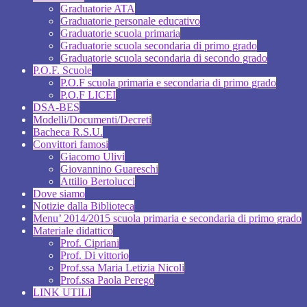
Graduatorie ATA
Graduatorie personale educativo
Graduatorie scuola primaria
Graduatorie scuola secondaria di primo grado
Graduatorie scuola secondaria di secondo grado
P.O.F. Scuole
P.O.F scuola primaria e secondaria di primo grado
P.O.F LICEI
DSA-BES
Modelli/Documenti/Decreti
Bacheca R.S.U.
Convittori famosi
Giacomo Ulivi
Giovannino Guareschi
Attilio Bertolucci
Dove siamo
Notizie dalla Biblioteca
Menu’ 2014/2015 scuola primaria e secondaria di primo grado
Materiale didattico
Prof. Cipriani
Prof. Di vittorio
Prof.ssa Maria Letizia Nicoli
Prof.ssa Paola Perego
LINK UTILI