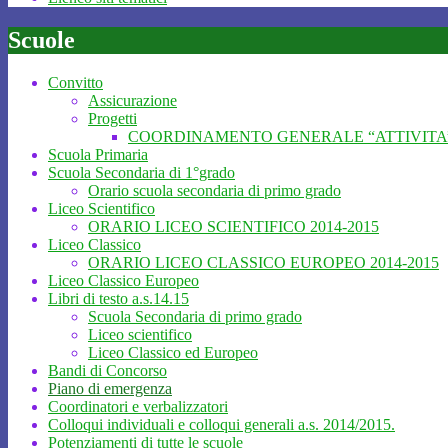
Scuole
Convitto
Assicurazione
Progetti
COORDINAMENTO GENERALE “ATTIVITA’
Scuola Primaria
Scuola Secondaria di 1°grado
Orario scuola secondaria di primo grado
Liceo Scientifico
ORARIO LICEO SCIENTIFICO 2014-2015
Liceo Classico
ORARIO LICEO CLASSICO EUROPEO 2014-2015
Liceo Classico Europeo
Libri di testo a.s.14.15
Scuola Secondaria di primo grado
Liceo scientifico
Liceo Classico ed Europeo
Bandi di Concorso
Piano di emergenza
Coordinatori e verbalizzatori
Colloqui individuali e colloqui generali a.s. 2014/2015.
Potenziamenti di tutte le scuole