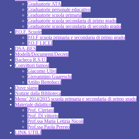
Graduatorie ATA
Graduatorie personale educativo
Graduatorie scuola primaria
Graduatorie scuola secondaria di primo grado
Graduatorie scuola secondaria di secondo grado
P.O.F. Scuole
P.O.F scuola primaria e secondaria di primo grado
P.O.F LICEI
DSA-BES
Modelli/Documenti/Decreti
Bacheca R.S.U.
Convittori famosi
Giacomo Ulivi
Giovannino Guareschi
Attilio Bertolucci
Dove siamo
Notizie dalla Biblioteca
Menu’ 2014/2015 scuola primaria e secondaria di primo grado
Materiale didattico
Prof. Cipriani
Prof. Di vittorio
Prof.ssa Maria Letizia Nicoli
Prof.ssa Paola Perego
LINK UTILI