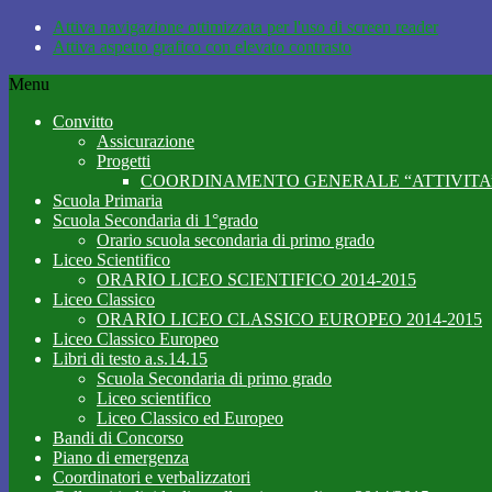
Attiva navigazione ottimizzata per l'uso di screen reader
Attiva aspetto grafico con elevato contrasto
Menu
Convitto
Assicurazione
Progetti
COORDINAMENTO GENERALE “ATTIVITA’
Scuola Primaria
Scuola Secondaria di 1°grado
Orario scuola secondaria di primo grado
Liceo Scientifico
ORARIO LICEO SCIENTIFICO 2014-2015
Liceo Classico
ORARIO LICEO CLASSICO EUROPEO 2014-2015
Liceo Classico Europeo
Libri di testo a.s.14.15
Scuola Secondaria di primo grado
Liceo scientifico
Liceo Classico ed Europeo
Bandi di Concorso
Piano di emergenza
Coordinatori e verbalizzatori