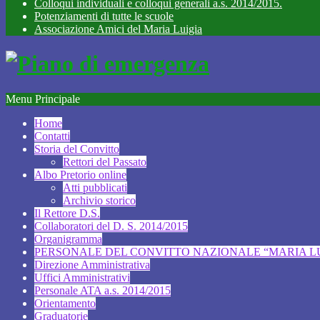
Colloqui individuali e colloqui generali a.s. 2014/2015.
Potenziamenti di tutte le scuole
Associazione Amici del Maria Luigia
Menu Principale
Home
Contatti
Storia del Convitto
Rettori del Passato
Albo Pretorio online
Atti pubblicati
Archivio storico
Il Rettore D.S.
Collaboratori del D. S. 2014/2015
Organigramma
PERSONALE DEL CONVITTO NAZIONALE “MARIA LUI
Direzione Amministrativa
Uffici Amministrativi
Personale ATA a.s. 2014/2015
Orientamento
Graduatorie