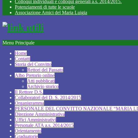
Colloqui individuali e colloqui generali a.s. 2014/2015.
Potenziamenti di tutte le scuole
Associazione Amici del Maria Luigia
Menu Principale
Home
Contatti
Storia del Convitto
Rettori del Passato
Albo Pretorio online
Atti pubblicati
Archivio storico
Il Rettore D.S.
Collaboratori del D. S. 2014/2015
Organigramma
PERSONALE DEL CONVITTO NAZIONALE “MARIA LUI
Direzione Amministrativa
Uffici Amministrativi
Personale ATA a.s. 2014/2015
Orientamento
Graduatorie