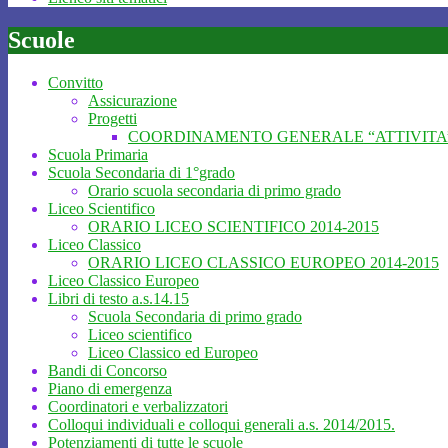
Scuole
Convitto
Assicurazione
Progetti
COORDINAMENTO GENERALE “ATTIVITA’
Scuola Primaria
Scuola Secondaria di 1°grado
Orario scuola secondaria di primo grado
Liceo Scientifico
ORARIO LICEO SCIENTIFICO 2014-2015
Liceo Classico
ORARIO LICEO CLASSICO EUROPEO 2014-2015
Liceo Classico Europeo
Libri di testo a.s.14.15
Scuola Secondaria di primo grado
Liceo scientifico
Liceo Classico ed Europeo
Bandi di Concorso
Piano di emergenza
Coordinatori e verbalizzatori
Colloqui individuali e colloqui generali a.s. 2014/2015.
Potenziamenti di tutte le scuole