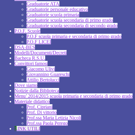
Graduatorie ATA
Graduatorie personale educativo
Graduatorie scuola primaria
Graduatorie scuola secondaria di primo grado
Graduatorie scuola secondaria di secondo grado
P.O.F. Scuole
P.O.F scuola primaria e secondaria di primo grado
P.O.F LICEI
DSA-BES
Modelli/Documenti/Decreti
Bacheca R.S.U.
Convittori famosi
Giacomo Ulivi
Giovannino Guareschi
Attilio Bertolucci
Dove siamo
Notizie dalla Biblioteca
Menu’ 2014/2015 scuola primaria e secondaria di primo grado
Materiale didattico
Prof. Cipriani
Prof. Di vittorio
Prof.ssa Maria Letizia Nicoli
Prof.ssa Paola Perego
LINK UTILI