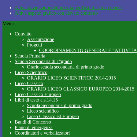
Attiva navigazione ottimizzata per l'uso di screen reader
Attiva aspetto grafico con elevato contrasto
Menu
Convitto
Assicurazione
Progetti
COORDINAMENTO GENERALE “ATTIVITA’
Scuola Primaria
Scuola Secondaria di 1°grado
Orario scuola secondaria di primo grado
Liceo Scientifico
ORARIO LICEO SCIENTIFICO 2014-2015
Liceo Classico
ORARIO LICEO CLASSICO EUROPEO 2014-2015
Liceo Classico Europeo
Libri di testo a.s.14.15
Scuola Secondaria di primo grado
Liceo scientifico
Liceo Classico ed Europeo
Bandi di Concorso
Piano di emergenza
Coordinatori e verbalizzatori