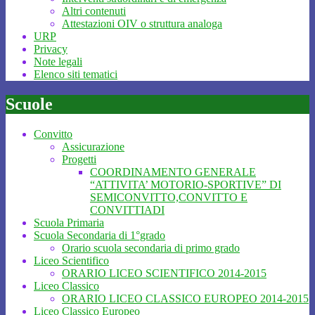
Altri contenuti
Attestazioni OIV o struttura analoga
URP
Privacy
Note legali
Elenco siti tematici
Scuole
Convitto
Assicurazione
Progetti
COORDINAMENTO GENERALE
“ATTIVITA’ MOTORIO-SPORTIVE” DI
SEMICONVITTO,CONVITTO E
CONVITTIADI
Scuola Primaria
Scuola Secondaria di 1°grado
Orario scuola secondaria di primo grado
Liceo Scientifico
ORARIO LICEO SCIENTIFICO 2014-2015
Liceo Classico
ORARIO LICEO CLASSICO EUROPEO 2014-2015
Liceo Classico Europeo