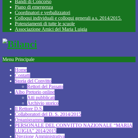
Bandi di Concorso
Piano di emergenza
Coordinatori e verbalizzatori
Colloqui individuali e colloqui generali a.s. 2014/2015.
Potenziamenti di tutte le scuole
Associazione Amici del Maria Luigia
Menu Principale
Home
Contatti
Storia del Convitto
Rettori del Passato
Albo Pretorio online
Atti pubblicati
Archivio storico
Il Rettore D.S.
Collaboratori del D. S. 2014/2015
Organigramma
PERSONALE DEL CONVITTO NAZIONALE “MARIA
LUIGIA” 2014/2015
Direzione Amministrativa