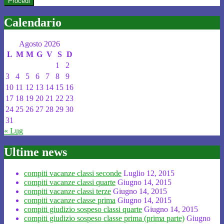
Calendario
Agosto 2026
L
M
M
G
V
S
D
1
2
3
4
5
6
7
8
9
10
11
12
13
14
15
16
17
18
19
20
21
22
23
24
25
26
27
28
29
30
31
« Lug
Ultime news
compiti vacanze classi seconde
Luglio 12, 2015
compiti vacanze classi quarte
Giugno 14, 2015
compiti vacanze classi terze
Giugno 14, 2015
compiti vacanze classe prima
Giugno 14, 2015
compiti giudizio sospeso classi quarte
Giugno 14, 2015
compiti giudizio sospeso classe prima (prima parte)
Giugno