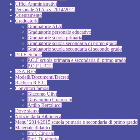
Uffici Amministrativi
Personale ATA a.s. 2014/2015
Orientamento
Graduatorie
Graduatorie ATA
Graduatorie personale educativo
Graduatorie scuola primaria
Graduatorie scuola secondaria di primo grado
Graduatorie scuola secondaria di secondo grado
P.O.F. Scuole
P.O.F scuola primaria e secondaria di primo grado
P.O.F LICEI
DSA-BES
Modelli/Documenti/Decreti
Bacheca R.S.U.
Convittori famosi
Giacomo Ulivi
Giovannino Guareschi
Attilio Bertolucci
Dove siamo
Notizie dalla Biblioteca
Menu’ 2014/2015 scuola primaria e secondaria di primo grado
Materiale didattico
Prof. Cipriani
Prof. Di vittorio