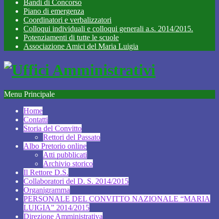
Bandi di Concorso
Piano di emergenza
Coordinatori e verbalizzatori
Colloqui individuali e colloqui generali a.s. 2014/2015.
Potenziamenti di tutte le scuole
Associazione Amici del Maria Luigia
Menu Principale
Home
Contatti
Storia del Convitto
Rettori del Passato
Albo Pretorio online
Atti pubblicati
Archivio storico
Il Rettore D.S.
Collaboratori del D. S. 2014/2015
Organigramma
PERSONALE DEL CONVITTO NAZIONALE “MARIA
LUIGIA” 2014/2015
Direzione Amministrativa