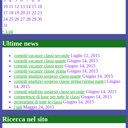
3
4
5
6
7
8
9
10
11
12
13
14
15
16
17
18
19
20
21
22
23
24
25
26
27
28
29
30
31
« Lug
Ultime news
compiti vacanze classi seconde
Luglio 12, 2015
compiti vacanze classi quarte
Giugno 14, 2015
compiti vacanze classi terze
Giugno 14, 2015
compiti vacanze classe prima
Giugno 14, 2015
compiti giudizio sospeso classi quarte
Giugno 14, 2015
compiti giudizio sospeso classe prima (prima parte)
Giugno
14, 2015
compiti giudizio sospeso classi seconde
Giugno 14, 2015
competenze di base per tutte le classi
Giugno 14, 2015
programmi di tutte le classi
Giugno 14, 2015
i sali
Maggio 24, 2015
Ricerca nel sito