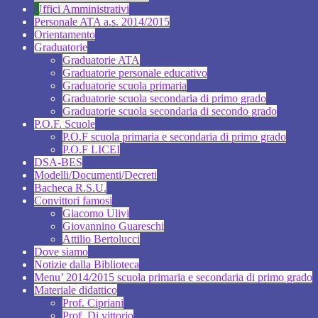
Uffici Amministrativi
Personale ATA a.s. 2014/2015
Orientamento
Graduatorie
Graduatorie ATA
Graduatorie personale educativo
Graduatorie scuola primaria
Graduatorie scuola secondaria di primo grado
Graduatorie scuola secondaria di secondo grado
P.O.F. Scuole
P.O.F scuola primaria e secondaria di primo grado
P.O.F LICEI
DSA-BES
Modelli/Documenti/Decreti
Bacheca R.S.U.
Convittori famosi
Giacomo Ulivi
Giovannino Guareschi
Attilio Bertolucci
Dove siamo
Notizie dalla Biblioteca
Menu’ 2014/2015 scuola primaria e secondaria di primo grado
Materiale didattico
Prof. Cipriani
Prof. Di vittorio