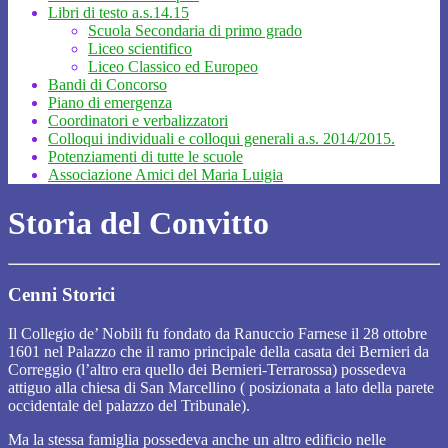
Libri di testo a.s.14.15
Scuola Secondaria di primo grado
Liceo scientifico
Liceo Classico ed Europeo
Bandi di Concorso
Piano di emergenza
Coordinatori e verbalizzatori
Colloqui individuali e colloqui generali a.s. 2014/2015.
Potenziamenti di tutte le scuole
Associazione Amici del Maria Luigia
Storia del Convitto
Cenni Storici
Il Collegio de’ Nobili fu fondato da Ranuccio Farnese il 28 ottobre
1601 nel Palazzo che il ramo principale della casata dei Bernieri da
Correggio (l’altro era quello dei Bernieri-Terrarossa) possedeva
attiguo alla chiesa di San Marcellino ( posizionata a lato della parete
occidentale del palazzo del Tribunale).
Ma la stessa famiglia possedeva anche un altro edificio nelle