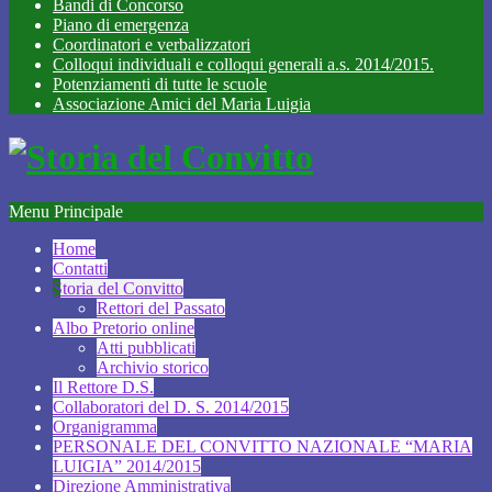
Bandi di Concorso
Piano di emergenza
Coordinatori e verbalizzatori
Colloqui individuali e colloqui generali a.s. 2014/2015.
Potenziamenti di tutte le scuole
Associazione Amici del Maria Luigia
Menu Principale
Home
Contatti
Storia del Convitto
Rettori del Passato
Albo Pretorio online
Atti pubblicati
Archivio storico
Il Rettore D.S.
Collaboratori del D. S. 2014/2015
Organigramma
PERSONALE DEL CONVITTO NAZIONALE “MARIA
LUIGIA” 2014/2015
Direzione Amministrativa