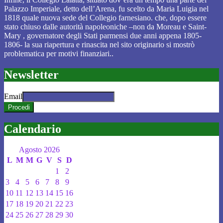
Palazzo Imperiale, detto dell’Arena, fu scelto da Maria Luigia nel
1818 quale nuova sede del Collegio farnesiano. che, dopo essere
stato chiuso dalle autorità napoleoniche –non da Moreau e Saint-
Mary , governatore degli Stati parmensi due anni appena 1805-
1806- la sua riapertura e rinascita nel sito originario si mostrò
problematica per motivi finanziari..
Newsletter
Email
Calendario
Agosto 2026
L
M
M
G
V
S
D
1
2
3
4
5
6
7
8
9
10
11
12
13
14
15
16
17
18
19
20
21
22
23
24
25
26
27
28
29
30