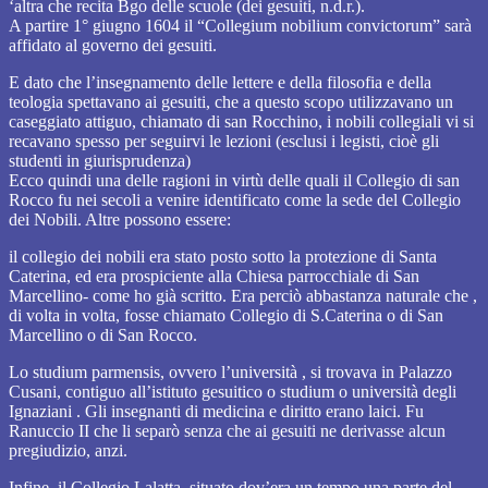
‘altra che recita Bgo delle scuole (dei gesuiti, n.d.r.).
A partire 1° giugno 1604 il “Collegium nobilium convictorum” sarà
affidato al governo dei gesuiti.
E dato che l’insegnamento delle lettere e della filosofia e della
teologia spettavano ai gesuiti, che a questo scopo utilizzavano un
caseggiato attiguo, chiamato di san Rocchino, i nobili collegiali vi si
recavano spesso per seguirvi le lezioni (esclusi i legisti, cioè gli
studenti in giurisprudenza)
Ecco quindi una delle ragioni in virtù delle quali il Collegio di san
Rocco fu nei secoli a venire identificato come la sede del Collegio
dei Nobili. Altre possono essere:
il collegio dei nobili era stato posto sotto la protezione di Santa
Caterina, ed era prospiciente alla Chiesa parrocchiale di San
Marcellino- come ho già scritto. Era perciò abbastanza naturale che ,
di volta in volta, fosse chiamato Collegio di S.Caterina o di San
Marcellino o di San Rocco.
Lo studium parmensis, ovvero l’università , si trovava in Palazzo
Cusani, contiguo all’istituto gesuitico o studium o università degli
Ignaziani . Gli insegnanti di medicina e diritto erano laici. Fu
Ranuccio II che li separò senza che ai gesuiti ne derivasse alcun
pregiudizio, anzi.
Infine, il Collegio Lalatta, situato dov’era un tempo una parte del