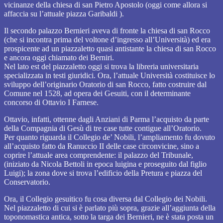
vicinanze della chiesa di san Pietro Apostolo (oggi come allora si
affaccia su l’attuale piazza Garibaldi ).
Il secondo palazzo Bernieri aveva di fronte la chiesa di san Rocco
(che si incontra prima del voltone d’ingresso all’Università) ed era
prospicente ad un piazzaletto quasi antistante la chiesa di san Rocco
e ancora oggi chiamato dei Berniri.
Nel lato est del piazzaletto oggi si trova la libreria universitaria
specializzata in testi giuridici. Ora, l’attuale Università costituisce lo
sviluppo dell’originario Oratorio di san Rocco, fatto costruire dal
Comune nel 1528, ad opera dei Gesuiti, con il determinante
concorso di Ottavio I Farnese.
Ottavio, infatti, ottenne dagli Anziani di Parma l’acquisto da parte
della Compagnia di Gesù di tre case tutte contigue all’Oratorio.
Per quanto riguarda il Collegio de’ Nobili, l’ampliamento fu dovuto
all’acquisto fatto da Ranuccio II delle case circonvicine, sino a
coprire l’attuale area comprendente: il palazzo del Tribunale,
(iniziato da Nicola Bettoli in epoca luigina e proseguito dal figlio
Luigi); la zona dove si trova l’edificio della Pretura e piazza del
Conservatorio.
Ora, il Collegio gesuitico fu cosa diversa dal Collegio dei Nobili.
Nel piazzaletto di cui si è parlato più sopra, grazie all’aggiunta della
toponomastica antica, sotto la targa dei Bernieri, ne è stata posta un