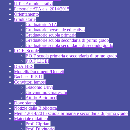
Uffici Amministrativi
Personale ATA a.s. 2014/2015
Orientamento
Graduatorie
Graduatorie ATA
Graduatorie personale educativo
Graduatorie scuola primaria
Graduatorie scuola secondaria di primo grado
Graduatorie scuola secondaria di secondo grado
P.O.F. Scuole
P.O.F scuola primaria e secondaria di primo grado
P.O.F LICEI
DSA-BES
Modelli/Documenti/Decreti
Bacheca R.S.U.
Convittori famosi
Giacomo Ulivi
Giovannino Guareschi
Attilio Bertolucci
Dove siamo
Notizie dalla Biblioteca
Menu’ 2014/2015 scuola primaria e secondaria di primo grado
Materiale didattico
Prof. Cipriani
Prof. Di vittorio