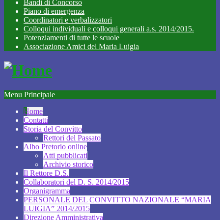
Bandi di Concorso
Piano di emergenza
Coordinatori e verbalizzatori
Colloqui individuali e colloqui generali a.s. 2014/2015.
Potenziamenti di tutte le scuole
Associazione Amici del Maria Luigia
Menu Principale
Home
Contatti
Storia del Convitto
Rettori del Passato
Albo Pretorio online
Atti pubblicati
Archivio storico
Il Rettore D.S.
Collaboratori del D. S. 2014/2015
Organigramma
PERSONALE DEL CONVITTO NAZIONALE “MARIA
LUIGIA” 2014/2015
Direzione Amministrativa