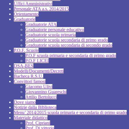
Uffici Amministrativi
Personale ATA a.s. 2014/2015
Orientamento
Graduatorie
Graduatorie ATA
Graduatorie personale educativo
Graduatorie scuola primaria
Graduatorie scuola secondaria di primo grado
Graduatorie scuola secondaria di secondo grado
P.O.F. Scuole
P.O.F scuola primaria e secondaria di primo grado
P.O.F LICEI
DSA-BES
Modelli/Documenti/Decreti
Bacheca R.S.U.
Convittori famosi
Giacomo Ulivi
Giovannino Guareschi
Attilio Bertolucci
Dove siamo
Notizie dalla Biblioteca
Menu’ 2014/2015 scuola primaria e secondaria di primo grado
Materiale didattico
Prof. Cipriani
Prof. Di vittorio