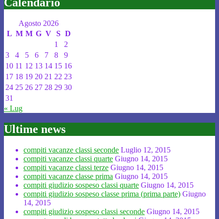
Calendario
Agosto 2026
L
M
M
G
V
S
D
1
2
3
4
5
6
7
8
9
10
11
12
13
14
15
16
17
18
19
20
21
22
23
24
25
26
27
28
29
30
31
« Lug
Ultime news
compiti vacanze classi seconde
Luglio 12, 2015
compiti vacanze classi quarte
Giugno 14, 2015
compiti vacanze classi terze
Giugno 14, 2015
compiti vacanze classe prima
Giugno 14, 2015
compiti giudizio sospeso classi quarte
Giugno 14, 2015
compiti giudizio sospeso classe prima (prima parte)
Giugno
14, 2015
compiti giudizio sospeso classi seconde
Giugno 14, 2015