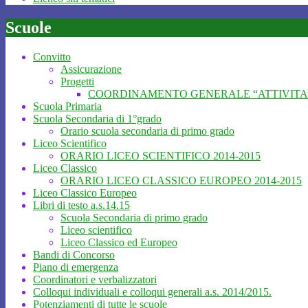
Scuole
Convitto
Assicurazione
Progetti
COORDINAMENTO GENERALE “ATTIVITA’
Scuola Primaria
Scuola Secondaria di 1°grado
Orario scuola secondaria di primo grado
Liceo Scientifico
ORARIO LICEO SCIENTIFICO 2014-2015
Liceo Classico
ORARIO LICEO CLASSICO EUROPEO 2014-2015
Liceo Classico Europeo
Libri di testo a.s.14.15
Scuola Secondaria di primo grado
Liceo scientifico
Liceo Classico ed Europeo
Bandi di Concorso
Piano di emergenza
Coordinatori e verbalizzatori
Colloqui individuali e colloqui generali a.s. 2014/2015.
Potenziamenti di tutte le scuole