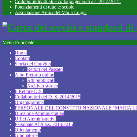
Colloqui individuali e colloqui generali a.s. 2014/2015.
Potenziamenti di tutte le scuole
Associazione Amici del Maria Luigia
Menu Principale
Home
Contatti
Storia del Convitto
Rettori del Passato
Albo Pretorio online
Atti pubblicati
Archivio storico
Il Rettore D.S.
Collaboratori del D. S. 2014/2015
Organigramma
PERSONALE DEL CONVITTO NAZIONALE “MARIA LUI
Direzione Amministrativa
Uffici Amministrativi
Personale ATA a.s. 2014/2015
Orientamento
Graduatorie