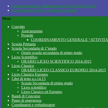
Attiva navigazione ottimizzata per l'uso di screen reader
Attiva aspetto grafico con elevato contrasto
Menu
Convitto
Assicurazione
Progetti
COORDINAMENTO GENERALE “ATTIVITA’
Scuola Primaria
Scuola Secondaria di 1°grado
Orario scuola secondaria di primo grado
Liceo Scientifico
ORARIO LICEO SCIENTIFICO 2014-2015
Liceo Classico
ORARIO LICEO CLASSICO EUROPEO 2014-2015
Liceo Classico Europeo
Libri di testo a.s.14.15
Scuola Secondaria di primo grado
Liceo scientifico
Liceo Classico ed Europeo
Bandi di Concorso
Piano di emergenza
Coordinatori e verbalizzatori