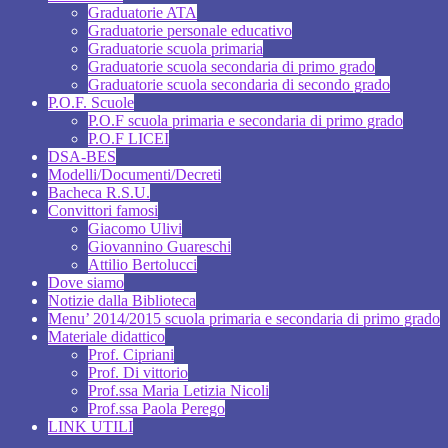
Graduatorie ATA
Graduatorie personale educativo
Graduatorie scuola primaria
Graduatorie scuola secondaria di primo grado
Graduatorie scuola secondaria di secondo grado
P.O.F. Scuole
P.O.F scuola primaria e secondaria di primo grado
P.O.F LICEI
DSA-BES
Modelli/Documenti/Decreti
Bacheca R.S.U.
Convittori famosi
Giacomo Ulivi
Giovannino Guareschi
Attilio Bertolucci
Dove siamo
Notizie dalla Biblioteca
Menu’ 2014/2015 scuola primaria e secondaria di primo grado
Materiale didattico
Prof. Cipriani
Prof. Di vittorio
Prof.ssa Maria Letizia Nicoli
Prof.ssa Paola Perego
LINK UTILI