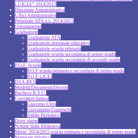
LUIGIA” 2014/2015
Direzione Amministrativa
Uffici Amministrativi
Personale ATA a.s. 2014/2015
Orientamento
Graduatorie
Graduatorie ATA
Graduatorie personale educativo
Graduatorie scuola primaria
Graduatorie scuola secondaria di primo grado
Graduatorie scuola secondaria di secondo grado
P.O.F. Scuole
P.O.F scuola primaria e secondaria di primo grado
P.O.F LICEI
DSA-BES
Modelli/Documenti/Decreti
Bacheca R.S.U.
Convittori famosi
Giacomo Ulivi
Giovannino Guareschi
Attilio Bertolucci
Dove siamo
Notizie dalla Biblioteca
Menu’ 2014/2015 scuola primaria e secondaria di primo grado
Materiale didattico