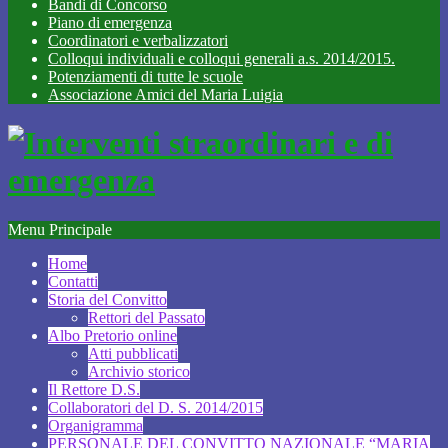
Bandi di Concorso
Piano di emergenza
Coordinatori e verbalizzatori
Colloqui individuali e colloqui generali a.s. 2014/2015.
Potenziamenti di tutte le scuole
Associazione Amici del Maria Luigia
Menu Principale
Home
Contatti
Storia del Convitto
Rettori del Passato
Albo Pretorio online
Atti pubblicati
Archivio storico
Il Rettore D.S.
Collaboratori del D. S. 2014/2015
Organigramma
PERSONALE DEL CONVITTO NAZIONALE “MARIA