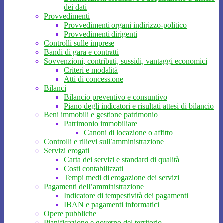
dei dati
Provvedimenti
Provvedimenti organi indirizzo-politico
Provvedimenti dirigenti
Controlli sulle imprese
Bandi di gara e contratti
Sovvenzioni, contributi, sussidi, vantaggi economici
Criteri e modalità
Atti di concessione
Bilanci
Bilancio preventivo e consuntivo
Piano degli indicatori e risultati attesi di bilancio
Beni immobili e gestione patrimonio
Patrimonio immobiliare
Canoni di locazione o affitto
Controlli e rilievi sull’amministrazione
Servizi erogati
Carta dei servizi e standard di qualità
Costi contabilizzati
Tempi medi di erogazione dei servizi
Pagamenti dell’amministrazione
Indicatore di tempestività dei pagamenti
IBAN e pagamenti informatici
Opere pubbliche
Pianificazione e governo del territorio