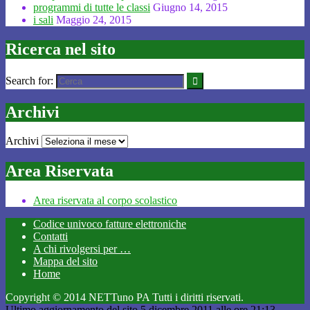
programmi di tutte le classi
Giugno 14, 2015
i sali
Maggio 24, 2015
Ricerca nel sito
Search for:
Archivi
Archivi
Area Riservata
Area riservata al corpo scolastico
Codice univoco fatture elettroniche
Contatti
A chi rivolgersi per …
Mappa del sito
Home
Copyright © 2014 NETTuno PA Tutti i diritti riservati.
Ultimo aggiornamento del sito 5 dicembre 2011 alle ore 21:13