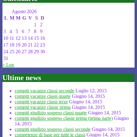
Agosto 2026
L
M
M
G
V
S
D
1
2
3
4
5
6
7
8
9
10
11
12
13
14
15
16
17
18
19
20
21
22
23
24
25
26
27
28
29
30
31
« Lug
Ultime news
compiti vacanze classi seconde
Luglio 12, 2015
compiti vacanze classi quarte
Giugno 14, 2015
compiti vacanze classi terze
Giugno 14, 2015
compiti vacanze classe prima
Giugno 14, 2015
compiti giudizio sospeso classi quarte
Giugno 14, 2015
compiti giudizio sospeso classe prima (prima parte)
Giugno
14, 2015
compiti giudizio sospeso classi seconde
Giugno 14, 2015
competenze di base per tutte le classi
Giugno 14, 2015