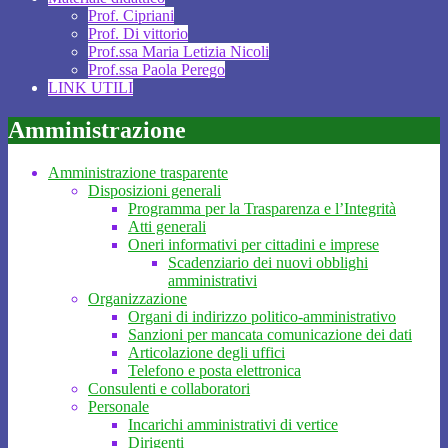
Prof. Cipriani
Prof. Di vittorio
Prof.ssa Maria Letizia Nicoli
Prof.ssa Paola Perego
LINK UTILI
Amministrazione
Amministrazione trasparente
Disposizioni generali
Programma per la Trasparenza e l’Integrità
Atti generali
Oneri informativi per cittadini e imprese
Scadenziario dei nuovi obblighi
amministrativi
Organizzazione
Organi di indirizzo politico-amministrativo
Sanzioni per mancata comunicazione dei dati
Articolazione degli uffici
Telefono e posta elettronica
Consulenti e collaboratori
Personale
Incarichi amministrativi di vertice
Dirigenti